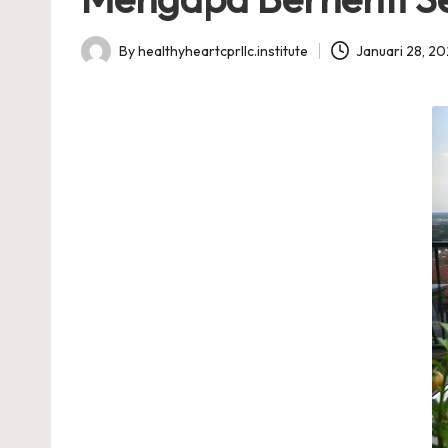
By
healthyheartcprllc.institute
Januari 28, 2
Posted
by