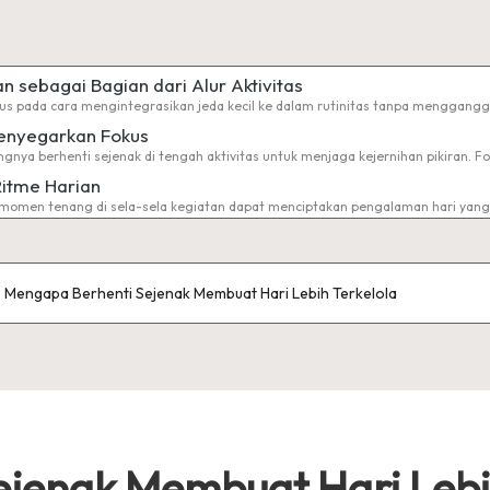
an sebagai Bagian dari Alur Aktivitas
kus pada cara mengintegrasikan jeda kecil ke dalam rutinitas tanpa menggangg
Menyegarkan Fokus
gnya berhenti sejenak di tengah aktivitas untuk menjaga kejernihan pikiran. 
Ritme Harian
momen tenang di sela-sela kegiatan dapat menciptakan pengalaman hari yang
Mengapa Berhenti Sejenak Membuat Hari Lebih Terkelola
jenak Membuat Hari Lebih