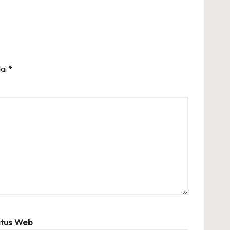
dai
*
itus Web