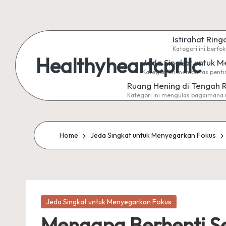
Skip
Istirahat Ring
to
Kategori ini berfo
content
Healthyheartcprllc
Jeda Singkat untuk 
Kategori ini membahas pentin
Ruang Hening di Tengah 
Kategori ini mengulas bagaimana 
Home
Jeda Singkat untuk Menyegarkan Fokus
Posted
Jeda Singkat untuk Menyegarkan Fokus
in
Mengapa Berhenti Se